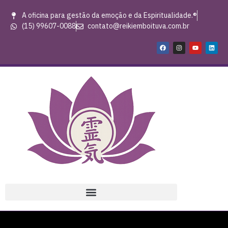
A oficina para gestão da emoção e da Espiritualidade.®
(15) 99607-0088
contato@reikiemboituva.com.br