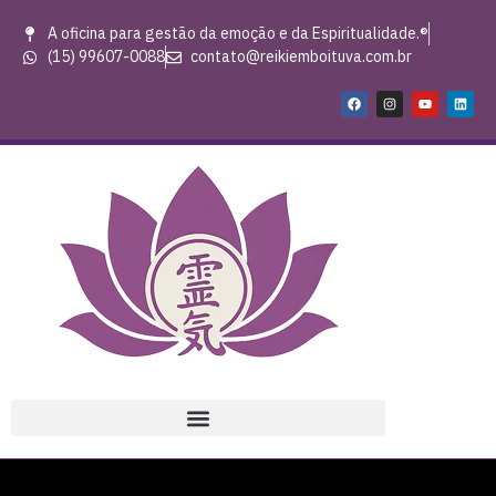
A oficina para gestão da emoção e da Espiritualidade.®
(15) 99607-0088
contato@reikiemboituva.com.br