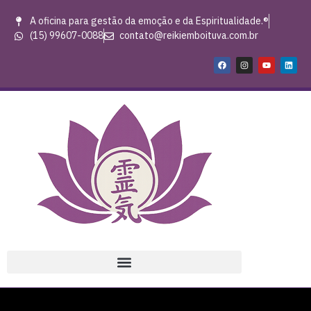
A oficina para gestão da emoção e da Espiritualidade.®
(15) 99607-0088
contato@reikiemboituva.com.br