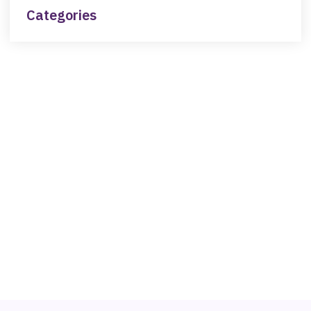
Categories
NEED HELP?
Get The Support You Need From One Of Our
Therapists
Contact Us