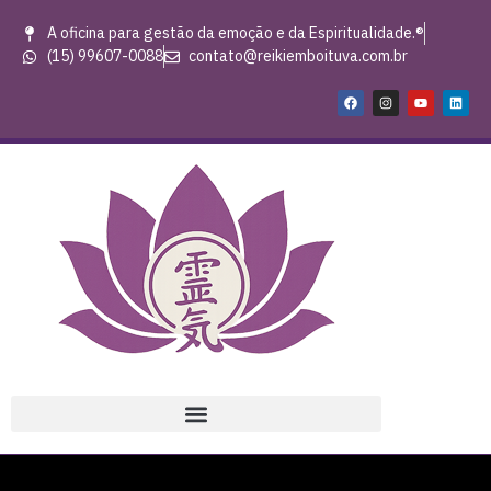
A oficina para gestão da emoção e da Espiritualidade.®
(15) 99607-0088
contato@reikiemboituva.com.br