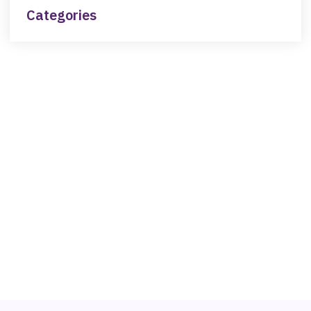
Categories
NEED HELP?
Get The Support You Need From One Of Our
Therapists
Contact Us