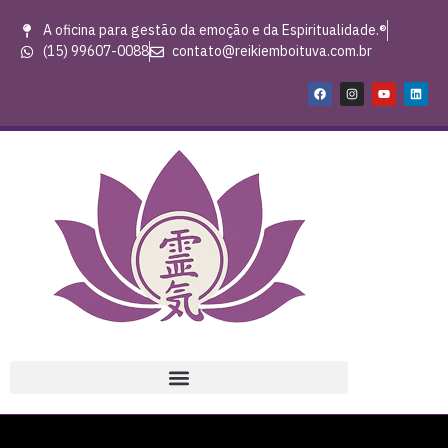
A oficina para gestão da emoção e da Espiritualidade.®
(15) 99607-0088
contato@reikiemboituva.com.br