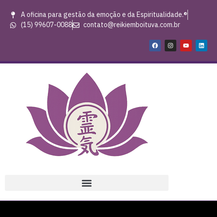
A oficina para gestão da emoção e da Espiritualidade.®
(15) 99607-0088
contato@reikiemboituva.com.br