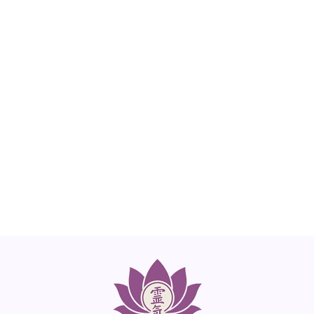
NEED HELP?
Get The Support You Need From One Of Our
Therapists
Contact Us