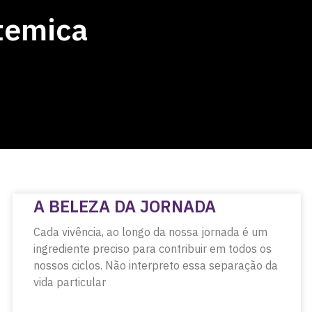
stemica
A BELEZA DA JORNADA
Cada vivência, ao longo da nossa jornada é um
ingrediente preciso para contribuir em todos os
nossos ciclos. Não interpreto essa separação da
vida particular