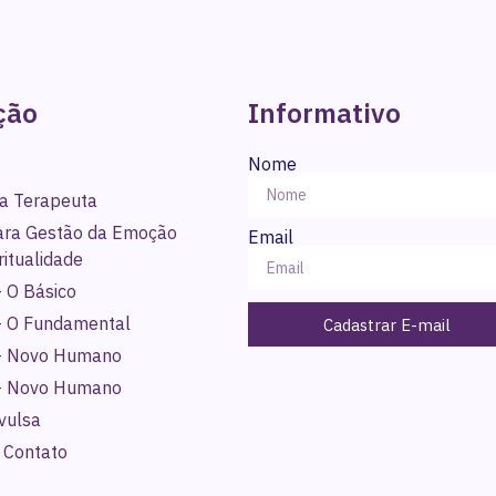
ção
Informativo
Nome
a Terapeuta
para Gestão da Emoção
Email
ritualidade
 O Básico
- O Fundamental
Cadastrar E-mail
- Novo Humano
- Novo Humano
vulsa
 Contato