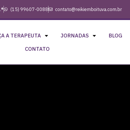
.®
(15) 99607-0088
contato@reikiemboituva.com.br
A A TERAPEUTA
JORNADAS
BLOG
CONTATO