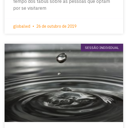
tempo dos tabus sobre as pessoas que optam
por se visitarem
globalwd
26 de outubro de 2019
SESSÃO INDIVIDUAL