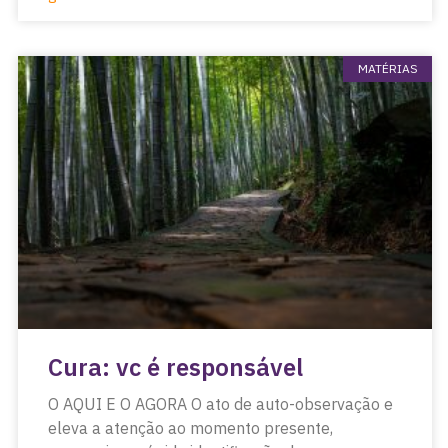
MATÉRIAS
Cura: vc é responsável
O AQUI E O AGORA O ato de auto-observação e
eleva a atenção ao momento presente,