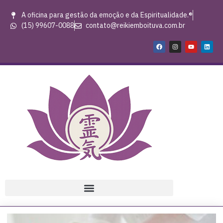
A oficina para gestão da emoção e da Espiritualidade.®
(15) 99607-0088
contato@reikiemboituva.com.br