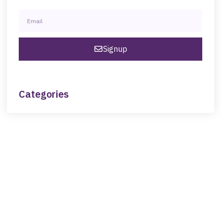
Signup
Categories
NEED HELP?
Get The Support You Need From One Of Our
Therapists