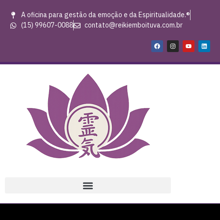
A oficina para gestão da emoção e da Espiritualidade.®
(15) 99607-0088
contato@reikiemboituva.com.br