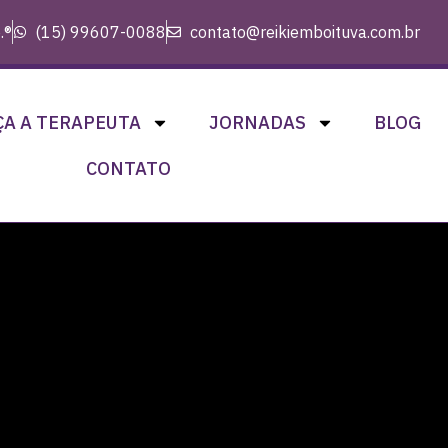
.®
(15) 99607-0088
contato@reikiemboituva.com.br
A A TERAPEUTA
JORNADAS
BLOG
CONTATO