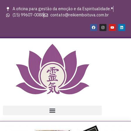
A oficina para gestão da emoção e da Espiritualidade.®
(15) 99607-0088
contato@reikiemboituva.com.br