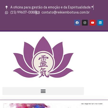
A oficina para gestão da emoção e da Espiritualidade.®
(15) 99607-0088
contato@reikiemboituva.com.br