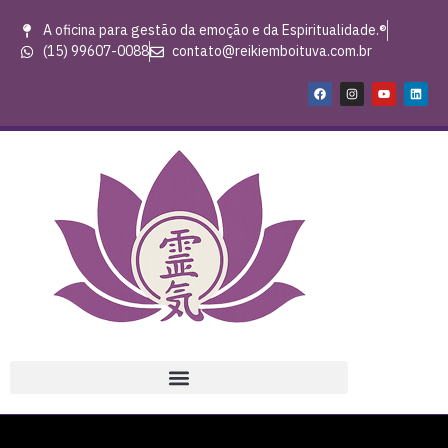
A oficina para gestão da emoção e da Espiritualidade.®
(15) 99607-0088
contato@reikiemboituva.com.br