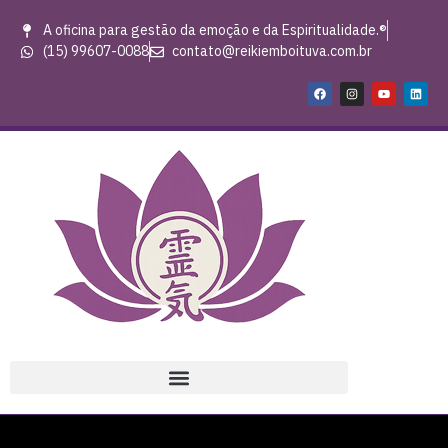
A oficina para gestão da emoção e da Espiritualidade.®
(15) 99607-0088
contato@reikiemboituva.com.br