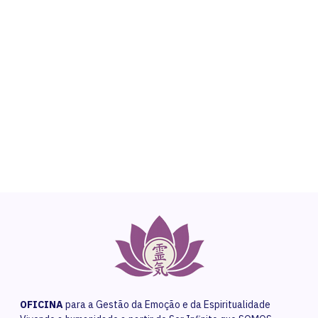
NEED HELP?
Get The Support You Need From One Of Our
Therapists
Contact Us
OFICINA
para a Gestão da Emoção e da Espiritualidade