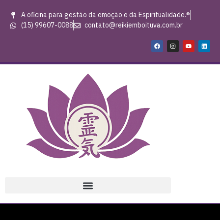
A oficina para gestão da emoção e da Espiritualidade.®
(15) 99607-0088
contato@reikiemboituva.com.br