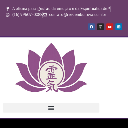
A oficina para gestão da emoção e da Espiritualidade.®
(15) 99607-0088
contato@reikiemboituva.com.br