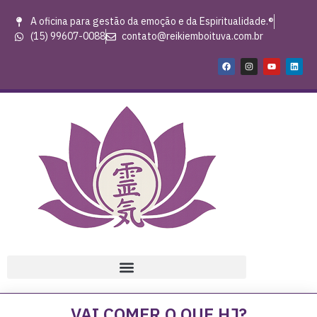
A oficina para gestão da emoção e da Espiritualidade.®
(15) 99607-0088
contato@reikiemboituva.com.br
VAI COMER O QUE HJ?