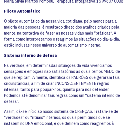
Maria Silvia Martos Pompeu, Terapeuta Integrativa 15 99607 0088
Piloto Automático
O piloto automático da nossa vida cotidiana, pelo menos para a
maioria das pessoas, é resultado direto dos atalhos criados pela
mente, na tentativa de fazer as nossas vidas mais “práticas”. A
forma como interpretamos e reagimos às situações do dia-a-dia,
estão inclusas nesse universo do automatismo interno.
Sistema interno de defesa
Na verdade, em determinadas situações da vida vivenciamos
sensações e emoções não satisfatórias as quais temos MEDO de
que se repitam. A mente, identifica os PADRÕES que geraram tais
circunstâncias, a fim de criar INCONSCIENTEMENTE regras
internas, tanto para poupar-nos, quanto para nos defender.
Podemos até denominar tais regras como um “sistema interno de
defesa”.
Assim, dá-se início ao nosso sistema de CRENÇAS. Tratam-se de
“verdades” ou “rituais” internos, os quais permitimos que se
instalem no DNA emocional, e que definem como reagiremos à