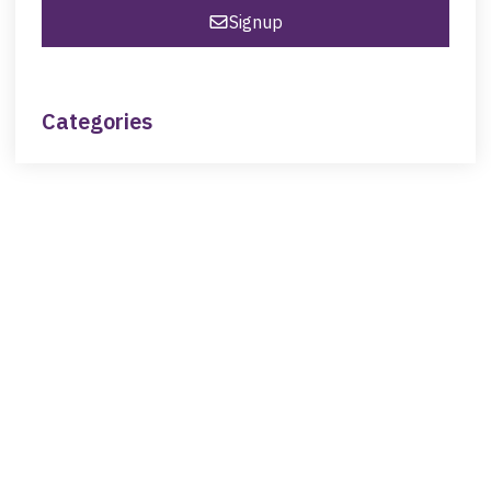
Signup
Categories
NEED HELP?
Get The Support You Need From One Of Our
Therapists
Contact Us