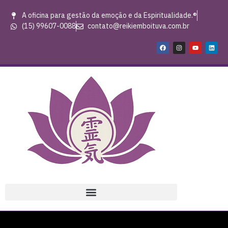
A oficina para gestão da emoção e da Espiritualidade.®
(15) 99607-0088
contato@reikiemboituva.com.br