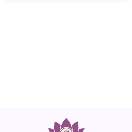
NEED HELP?
Get The Support You Need From One Of Our
Therapists
Contact Us