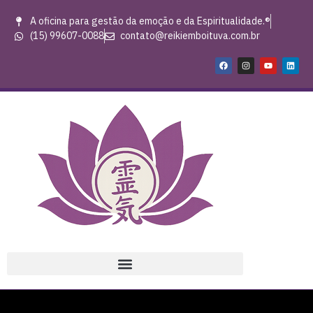
A oficina para gestão da emoção e da Espiritualidade.®
(15) 99607-0088
contato@reikiemboituva.com.br