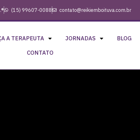
.®
(15) 99607-0088
contato@reikiemboituva.com.br
A A TERAPEUTA
JORNADAS
BLOG
CONTATO