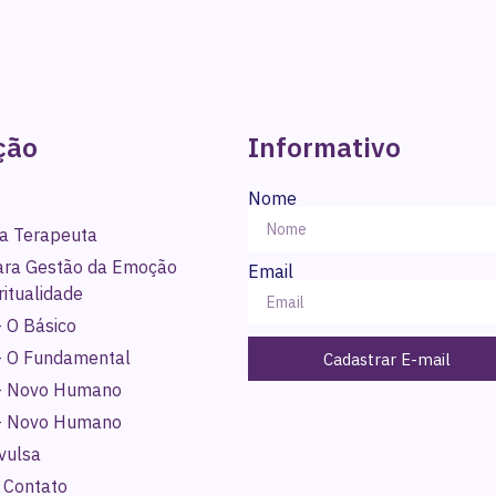
ção
Informativo
Nome
a Terapeuta
para Gestão da Emoção
Email
ritualidade
 O Básico
- O Fundamental
Cadastrar E-mail
- Novo Humano
- Novo Humano
vulsa
 Contato