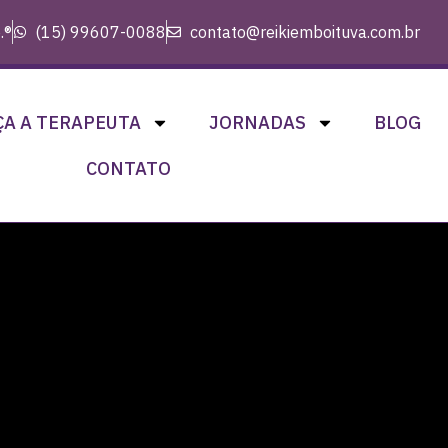
.®
(15) 99607-0088
contato@reikiemboituva.com.br
A A TERAPEUTA
JORNADAS
BLOG
CONTATO