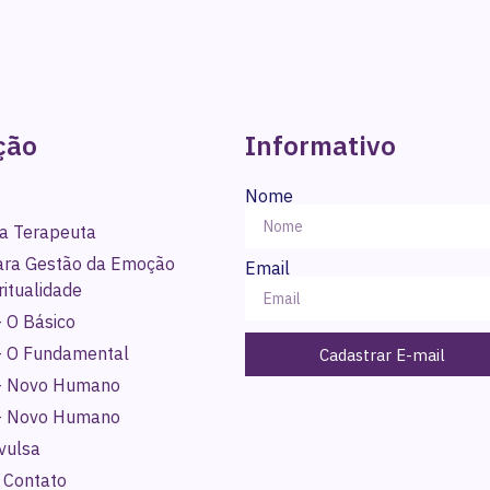
ção
Informativo
Nome
a Terapeuta
para Gestão da Emoção
Email
ritualidade
 O Básico
- O Fundamental
Cadastrar E-mail
- Novo Humano
- Novo Humano
vulsa
 Contato