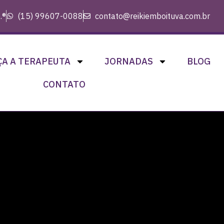
.®
(15) 99607-0088
contato@reikiemboituva.com.br
A A TERAPEUTA
JORNADAS
BLOG
CONTATO