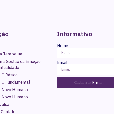
ção
Informativo
Nome
a Terapeuta
para Gestão da Emoção
Email
ritualidade
 O Básico
- O Fundamental
Cadastrar E-mail
- Novo Humano
- Novo Humano
vulsa
 Contato