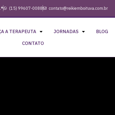
.®
(15) 99607-0088
contato@reikiemboituva.com.br
A A TERAPEUTA
JORNADAS
BLOG
CONTATO