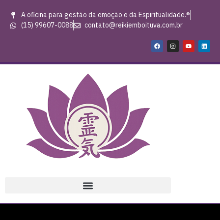
A oficina para gestão da emoção e da Espiritualidade.®
(15) 99607-0088
contato@reikiemboituva.com.br