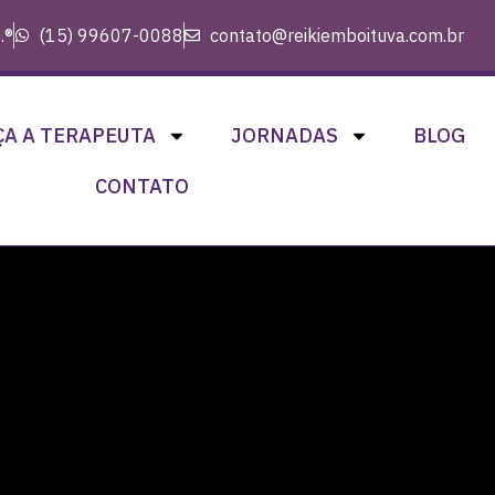
.®
(15) 99607-0088
contato@reikiemboituva.com.br
A A TERAPEUTA
JORNADAS
BLOG
CONTATO