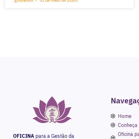
globalwd
31 de maio de 2020
Navega
Home
Conheça 
Oficina 
OFICINA
para a Gestão da