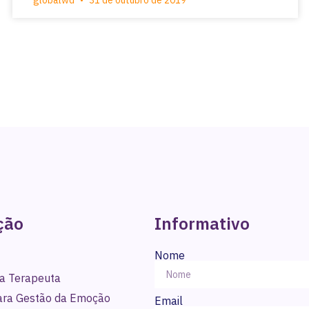
globalwd
31 de outubro de 2019
ção
Informativo
Nome
a Terapeuta
para Gestão da Emoção
Email