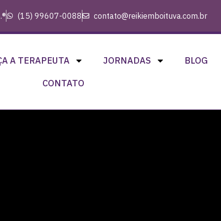
.®
(15) 99607-0088
contato@reikiemboituva.com.br
A A TERAPEUTA
JORNADAS
BLOG
CONTATO