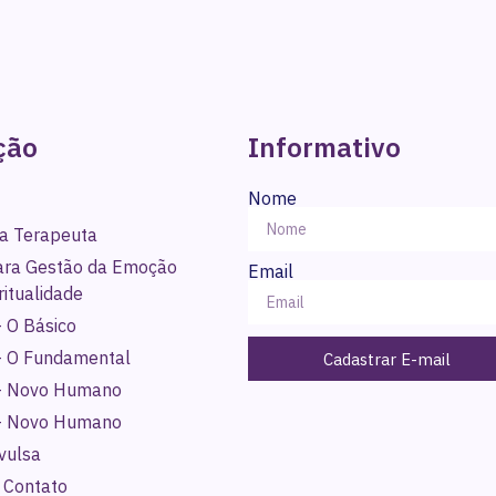
ção
Informativo
Nome
a Terapeuta
para Gestão da Emoção
Email
ritualidade
 O Básico
- O Fundamental
Cadastrar E-mail
- Novo Humano
- Novo Humano
vulsa
 Contato