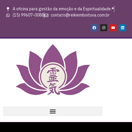
A oficina para gestão da emoção e da Espiritualidade.®
(15) 99607-0088
contato@reikiemboituva.com.br