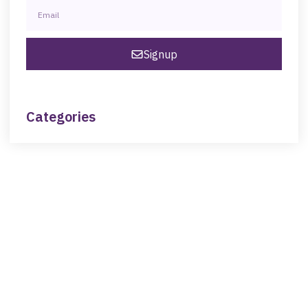
Signup
Categories
NEED HELP?
Get The Support You Need From One Of Our
Therapists