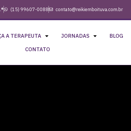
.®
(15) 99607-0088
contato@reikiemboituva.com.br
A A TERAPEUTA
JORNADAS
BLOG
CONTATO