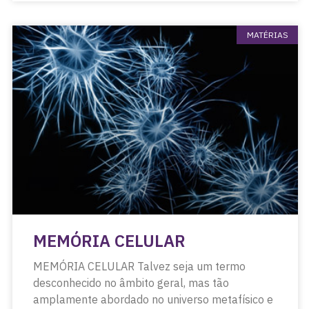
MATÉRIAS
MEMÓRIA CELULAR
MEMÓRIA CELULAR Talvez seja um termo
desconhecido no âmbito geral, mas tão
amplamente abordado no universo metafísico e