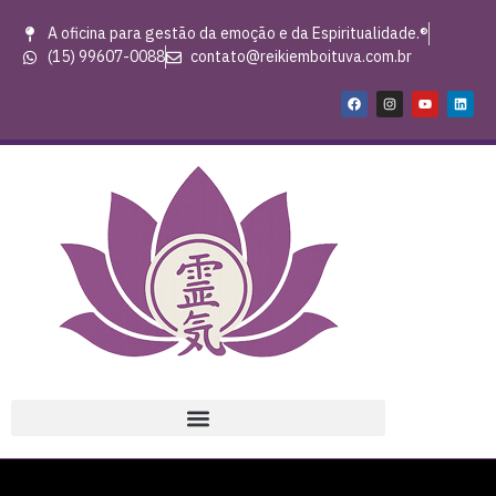
A oficina para gestão da emoção e da Espiritualidade.®
(15) 99607-0088
contato@reikiemboituva.com.br