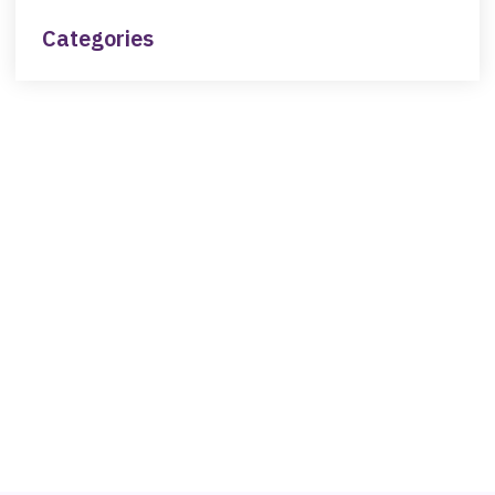
Categories
NEED HELP?
Get The Support You Need From One Of Our
Therapists
Contact Us