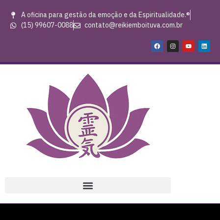
A oficina para gestão da emoção e da Espiritualidade.®
(15) 99607-0088
contato@reikiemboituva.com.br