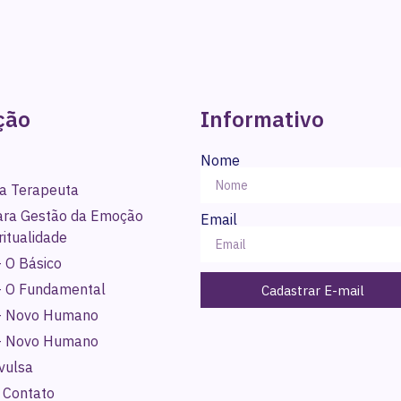
ção
Informativo
Nome
a Terapeuta
para Gestão da Emoção
Email
ritualidade
 O Básico
- O Fundamental
Cadastrar E-mail
- Novo Humano
- Novo Humano
vulsa
 Contato