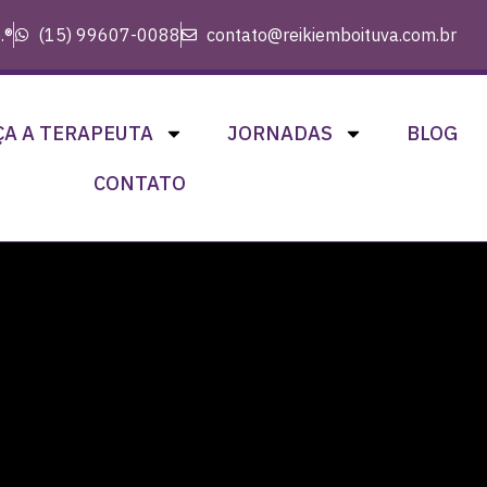
.®
(15) 99607-0088
contato@reikiemboituva.com.br
A A TERAPEUTA
JORNADAS
BLOG
CONTATO