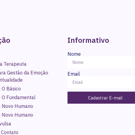
ção
Informativo
Nome
a Terapeuta
para Gestão da Emoção
Email
ritualidade
 O Básico
- O Fundamental
Cadastrar E-mail
- Novo Humano
- Novo Humano
vulsa
 Contato