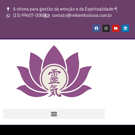
A oficina para gestão da emoção e da Espiritualidade.®
(15) 99607-0088
contato@reikiemboituva.com.br