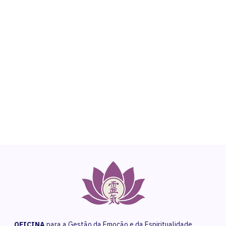
NEED HELP?
Get The Support You Need From One Of Our
Therapists
Contact Us
OFICINA
para a Gestão da Emoção e da Espiritualidade