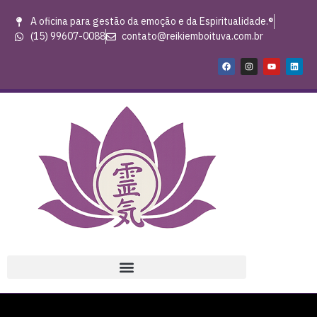
A oficina para gestão da emoção e da Espiritualidade.®
(15) 99607-0088
contato@reikiemboituva.com.br