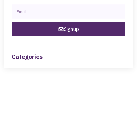
Signup
Categories
NEED HELP?
Get The Support You Need From One Of Our
Therapists