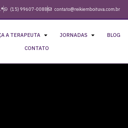
.®
(15) 99607-0088
contato@reikiemboituva.com.br
A A TERAPEUTA
JORNADAS
BLOG
CONTATO