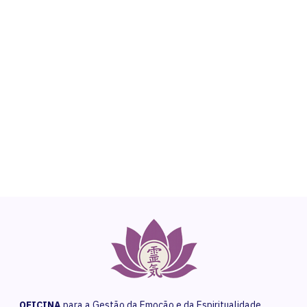
NEED HELP?
Get The Support You Need From One Of Our
Therapists
Contact Us
OFICINA
para a Gestão da Emoção e da Espiritualidade