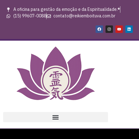
A oficina para gestão da emoção e da Espiritualidade.®
(15) 99607-0088
contato@reikiemboituva.com.br