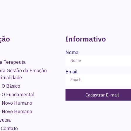
ção
Informativo
Nome
a Terapeuta
para Gestão da Emoção
Email
ritualidade
 O Básico
- O Fundamental
Cadastrar E-mail
- Novo Humano
- Novo Humano
vulsa
 Contato