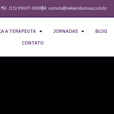
.®
(15) 99607-0088
contato@reikiemboituva.com.br
A A TERAPEUTA
JORNADAS
BLOG
CONTATO