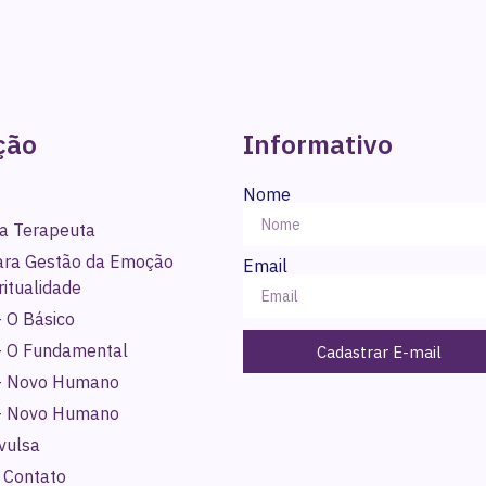
ção
Informativo
Nome
a Terapeuta
para Gestão da Emoção
Email
ritualidade
 O Básico
- O Fundamental
Cadastrar E-mail
- Novo Humano
- Novo Humano
vulsa
 Contato