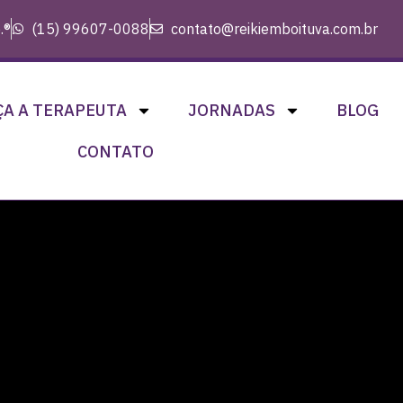
.®
(15) 99607-0088
contato@reikiemboituva.com.br
A A TERAPEUTA
JORNADAS
BLOG
CONTATO