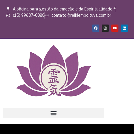
A oficina para gestão da emoção e da Espiritualidade.®
(15) 99607-0088
contato@reikiemboituva.com.br