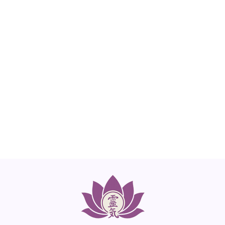
NEED HELP?
Get The Support You Need From One Of Our
Therapists
Contact Us