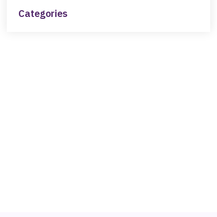
Categories
NEED HELP?
Get The Support You Need From One Of Our
Therapists
Contact Us