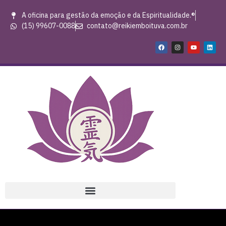
A oficina para gestão da emoção e da Espiritualidade.®
(15) 99607-0088
contato@reikiemboituva.com.br