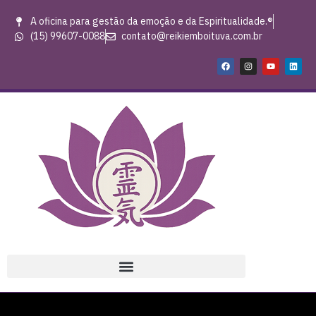
A oficina para gestão da emoção e da Espiritualidade.®
(15) 99607-0088
contato@reikiemboituva.com.br