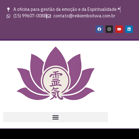
A oficina para gestão da emoção e da Espiritualidade.®
(15) 99607-0088
contato@reikiemboituva.com.br