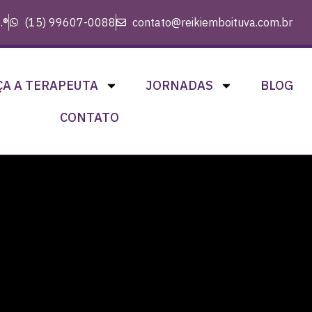
.®
(15) 99607-0088
contato@reikiemboituva.com.br
A A TERAPEUTA
JORNADAS
BLOG
CONTATO